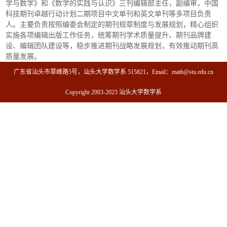
学与数学》和《数学的实践与认识》三刊编辑部主任，副编审，中国
科技期刊卓越行动计划二期项目中文单刊和英文单刊等多项目负责
人。主要负责按照编委会制定的期刊规章制度与发展规划，精心组织
实施各项编辑出版工作任务，统筹期刊学术质量提升、期刊品牌建
设、编辑团队建设等，稳步推进期刊战略发展规划，有效推动期刊高
质量发展。
广东省汕头市翠峰路5号，汕头大学数学系 515821，Email：math@stu.edu.cn
Copyright 2003-2023 汕头大学数学系