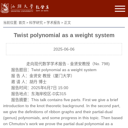
当前位置:
首页
>
科学研究
>
学术报告
> 正文
Twist polynomial as a weight system
2025-06-06
走向现代数学学术报告 - 金贤安教授（No. 798)
报告题目：Twist polynomial as a weight system
报 告 人：金贤安 教授（厦门大学）
邀 请 人：胡丹 博士
报告时间：2025年6月7日 15:00
报告地点：东海岸校区-D实315
报告摘要：This talk contains five parts. First we give a brief
introduction to the knot theoretic background. In the second part,
we give the definitions of ribbon graphs and their partial-dual
(genus) polynomials, and some progress in this topic. Then based
on Chmutov's work we prove the partial dual polynomial as a