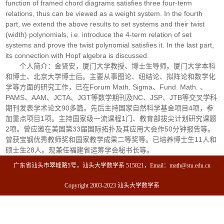
function of framed chord diagrams satisfies three four-term
relations, thus can be viewed as a weight system. In the fourth
part, we extend the above results to set systems and their twist
(width) polynomials, i.e. introduce the 4-term relation of set
systems and prove the twist polynomial satisfies it. In the last part,
its connection with Hopf algebra is discussed.
个人简介：金贤安，厦门大学教授、博士生导师。厦门大学本科
和博士、北京大学博士后。主要从事图论、纽结论、拟阵论和数学化
学等方面的研究工作，已在Forum Math. Sigma、Fund. Math. 、
PAMS、AAM、JCTA、JGT等数学期刊及NC、JSP、JTB等交叉学科
期刊发表学术论文90多篇。先后主持国家自然科学基金项目4项，参
加重点项目1项。主持国家级一流课程1门、教育部拔尖计划研究课题
2项。曾应邀在美国第33届国际拓扑及其应用大会作50分钟报告等。
曾获宝钢优秀教师奖和国家教学成果二等奖等。已培养博士生11人和
硕士生28人。现兼任福建省运筹学会秘书长等。
广东省汕头市翠峰路5号，汕头大学数学系 515821，Email：math@stu.edu.cn
Copyright 2003-2023 汕头大学数学系