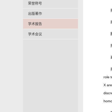
荣誉称号
出版著作
学术报告
学术会议
role 
X are
discr
homol