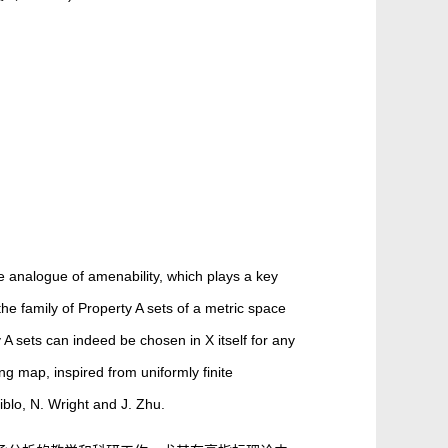
nalogue of amenability, which plays a key
the family of Property A sets of a metric space
A sets can indeed be chosen in X itself for any
g map, inspired from uniformly finite
blo, N. Wright and J. Zhu.