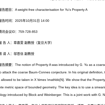
报告题目：A weight-free characterisation for Yu's Property A
报告时间：2025年10月31日 14:00
腾讯会议ID：759-728-853
报 告 人：章嘉雯 副教授（复旦大学）
邀 请 人：邬恩信 副教授
报告摘要：The notion of Property A was introduced by G. Yu as a coarse a
to attack the coarse Baum-Connes conjecture. In his original definition, 
 allowed to be taken in X \times \mathbb{N}. We show that the Property 
ete metric space of bounded geometry. The key idea is to use a smearin
ogy introduced by Block and Weinberger. This is a joint work with G. Ni