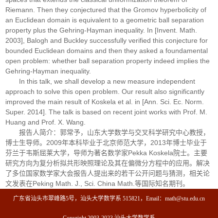
Riemann. Then they conjectured that the Gromov hyperbolicity of
an Euclidean domain is equivalent to a geometric ball separation
property plus the Gehring-Hayman inequality. In [Invent. Math.
2003], Balogh and Buckley successfully verified this conjecture for
bounded Euclidean domains and then they asked a foundamental
open problem: whether ball separation property indeed implies the
Gehring-Hayman inequality.
In this talk, we shall develop a new measure independent
approach to solve this open problem. Our result also significantly
improved the main result of Koskela et al. in [Ann. Sci. Ec. Norm.
Super. 2014]. The talk is based on recent joint works with Prof. M.
Huang and Prof. X. Wang.
报告人简介：郭常予，山东大学数学与交叉科学研究中心教授，
博士生导师。2009年本科毕业于北京师范大学，2013年博士毕业于
芬兰于韦斯屈莱大学，导师为著名数学家Pekka Koskela院士。主要
研究方向为复分析拟共形映照理论及其在偏微分方程中的应用。解决
了多位国家数学家大会报告人提出来的若干公开问题与猜测，相关论
文发表在Peking Math. J., Sci. China Math.等国际知名期刊。
广东省汕头市翠峰路5号，汕头大学数学系 515821，Email：math@stu.edu.cn