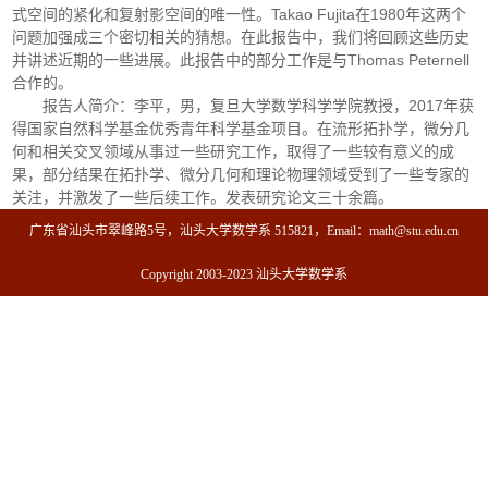
式空间的紧化和复射影空间的唯一性。Takao Fujita在1980年这两个
问题加强成三个密切相关的猜想。在此报告中，我们将回顾这些历史
并讲述近期的一些进展。此报告中的部分工作是与Thomas Peternell
合作的。
报告人简介：李平，男，复旦大学数学科学学院教授，2017年获
得国家自然科学基金优秀青年科学基金项目。在流形拓扑学，微分几
何和相关交叉领域从事过一些研究工作，取得了一些较有意义的成
果，部分结果在拓扑学、微分几何和理论物理领域受到了一些专家的
关注，并激发了一些后续工作。发表研究论文三十余篇。
广东省汕头市翠峰路5号，汕头大学数学系 515821，Email：math@stu.edu.cn
Copyright 2003-2023 汕头大学数学系