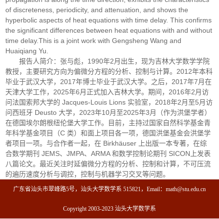
of discreteness, periodicity, and attenuation, and shows the
hyperbolic aspects of heat equations with time delay. This confirms
the significant differences between heat equations with and without
time delay.This is a joint work with Gengsheng Wang and
Huaiqiang Yu.
报告人简介：张与彪，1990年2月出生，现为吉林大学数学学院
教授，主要研究方向为偏微分方程的分析、控制与计算。2012年本科
毕业于武汉大学，2017年博士毕业于武汉大学。之后，2017年7月在
天津大学工作，2025年6月正式加入吉林大学。期间，2016年2月访
问法国索邦大学的 Jacques-Louis Lions 实验室，2018年2月至5月访
问西班牙 Deusto 大学，2023年10月至2025年3月（作为洪堡学者）
在德国埃尔朗根纽伦堡大学工作。目前，主持过国家自然科学基金青
年科学基金项目（C 类）和面上项目各一项，德国洪堡基金会洪堡学
者项目一项。与合作者一起，在 Birkhäuser 上出版一本专著，在综
合数学期刊 JEMS、JMPA、ARMA 和数学控制论期刊 SICON上发表
八篇论文。最近关注时延偏微分方程的分析、控制和计算，不可压流
的遍历速度分析与调控，控制与机器学习交叉等问题。
广东省汕头市翠峰路5号，汕头大学数学系 515821，Email：math@stu.edu.cn
Copyright 2003-2023 汕头大学数学系