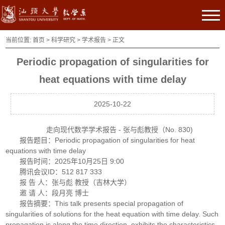
当前位置:
首页
>
科学研究
>
学术报告
> 正文
Periodic propagation of singularities for
heat equations with time delay
2025-10-22
走向现代数学学术报告 - 张与彪教授（No. 830)
报告题目：Periodic propagation of singularities for heat
equations with time delay
报告时间：2025年10月25日 9:00
腾讯会议ID：512 817 333
报 告 人：张与彪 教授（吉林大学）
邀 请 人：段月亮 博士
报告摘要：This talk presents special propagation of
singularities of solutions for the heat equation with time delay. Such
propagation is along the time direction, exhibits the characteristics