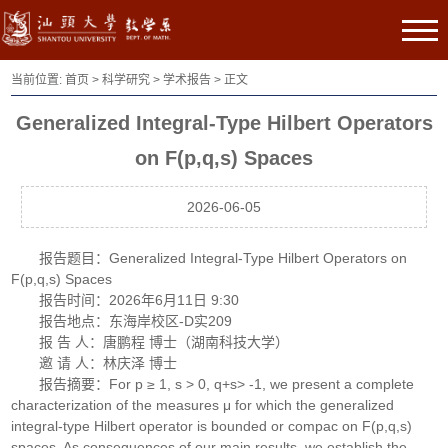
当前位置:
首页
>
科学研究
>
学术报告
> 正文
Generalized Integral-Type Hilbert Operators
on F(p,q,s) Spaces
2026-06-05
报告题目：Generalized Integral-Type Hilbert Operators on
F(p,q,s) Spaces
报告时间：2026年6月11日 9:30
报告地点：东海岸校区-D实209
报 告 人：唐鹏程 博士（湖南科技大学）
邀 请 人：林庆泽 博士
报告摘要：For p ≥ 1, s > 0, q+s> -1, we present a complete
characterization of the measures μ for which the generalized
integral-type Hilbert operator is bounded or compac on F(p,q,s)
spaces. As consequences of our main results, we establish the