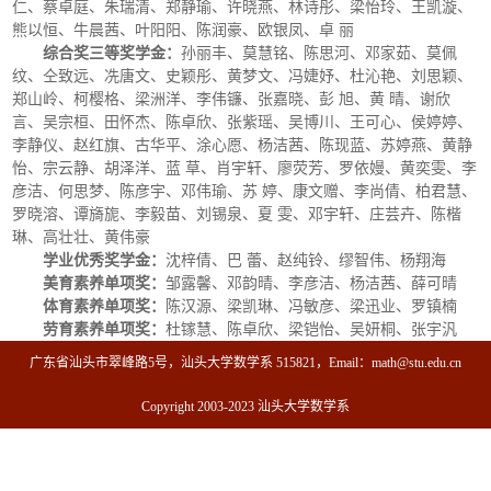
仁、蔡卓庭、朱瑞清、郑静瑜、许晓燕、林诗彤、梁怡玲、王凯漩、
熊以恒、牛晨茜、叶阳阳、陈润豪、欧银凤、卓 丽
综合奖三等奖学金
：
孙丽丰、莫慧铭、陈思河、邓家茹、莫佩
纹、仝致远、冼唐文、史颖彤、黄梦文、冯婕妤、杜沁艳、刘思颖、
郑山岭、柯樱格、梁洲洋、李伟镰、张嘉晓、彭 旭、黄 晴、谢欣
言、吴宗桓、田怀杰、陈卓欣、张紫瑶、吴博川、王可心、侯婷婷、
李静仪、赵红旗、古华平、涂心愿、杨洁茜、陈现蓝、苏婷燕、黄静
怡、宗云静、胡泽洋、蓝 草、肖宇轩、廖荧芳、罗依嫚、黄奕雯、李
彦洁、何思梦、陈彦宇、邓伟瑜、苏 婷、康文赠、李尚倩、柏君慧、
罗晓溶、谭旖旎、李毅苗、刘锡泉、夏 雯、邓宇轩、庄芸卉、陈楷
琳、高壮壮、黄伟豪
学业优秀奖学金：
沈梓倩、巴 蕾、赵纯铃、缪智伟、杨翔海
美育素养单项奖：
邹露馨、邓韵晴、李彦洁、杨洁茜、薛可晴
体育素养单项奖：
陈汉源、梁凯琳、冯敏彦、梁迅业、罗镇楠
劳育素养单项奖：
杜镓慧、陈卓欣、梁铠怡、吴妍桐、张宇汎
广东省汕头市翠峰路5号，汕头大学数学系 515821，Email：math@stu.edu.cn
Copyright 2003-2023 汕头大学数学系