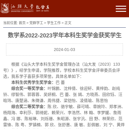
当前位置:
首页
>
党群学工
>
学生工作
> 正文
数学系2022-2023学年本科生奖学金获奖学生
2024-01-03
根据《汕头大学本科生奖学金管理办法（汕大发〔2023〕133
号）》，经学生申请，学院推荐，学校本科生奖学金评审委员会评
选，我系学子喜获多项荣誉。具体名单如下：
本科生优秀学生奖学金：
巴 蕾
综合奖一等奖学金：
叶锦鹏、沈梓倩、徐迎轩、黄梓韵、赵纯
铃、缪智伟、郭蓉蓉、吴妍桐、巴 蕾、张 嫣、方晓燕、田欣钰、汪
晗玮、唐楚涵、朱徵谦、周伟捷、梁铠怡、凌倩瑜、陈思怡
综合奖二等奖学金：
陈 欣、骆宇敏、薛可晴、章婉玲、郑孝洲、
杨翔海、幸利莎、郭绮妮、赖荣兴、李浩然、林 翰、李梦媛、詹雨
鑫、冯 娜、陈裕琳、刘烁珊、朱昭源、张宇汎、田 野、林荣欣、范
雷锋、陈 粤、罗镇楠、郭 欣、张舒惠、唐 敏、彭佩敏、刘 宁、黄烨