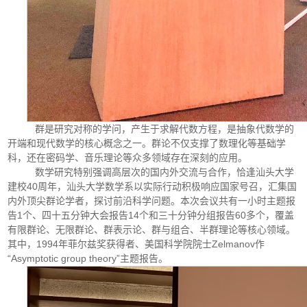
群是研究对称的学问，产生于求解代数方程，是抽象代数学的
开端和现代数学的核心概念之一。群论不仅支撑了数理化等基础学
科，还在密码学、音乐理论等众多领域存在深刻的应用。
数学研究特别强调高层次的国内外交流与合作，恰逢汕头大学
建校40周年，汕头大学数学系以实际行动积极响应国家号召，汇集国
内外顶尖群论学者，探讨前沿科学问题。本次会议共有一小时主题报
告1个、四十五分钟大会报告14个和三十分钟分组报告60多个，覆盖
有限群论、无限群论、群表示论、群与组合、半群理论等核心领域。
其中，1994年菲尔兹奖获得者、美国科学院院士Zelmanov作
“Asymptotic group theory”主题报告。