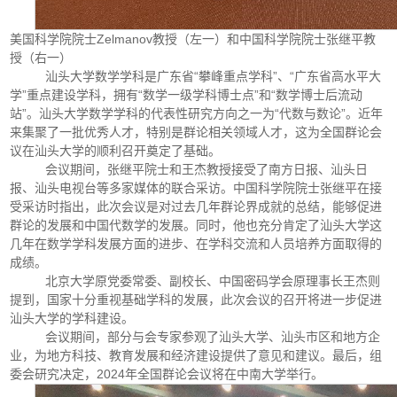
美国科学院院士Zelmanov教授（左一）和中国科学院院士张继平教
授（右一）
汕头大学数学学科是广东省“攀峰重点学科”、“广东省高水平大
学”重点建设学科，拥有“数学一级学科博士点”和“数学博士后流动
站”。汕头大学数学学科的代表性研究方向之一为“代数与数论”。近年
来集聚了一批优秀人才，特别是群论相关领域人才，这为全国群论会
议在汕头大学的顺利召开奠定了基础。
会议期间，张继平院士和王杰教授接受了南方日报、汕头日
报、汕头电视台等多家媒体的联合采访。中国科学院院士张继平在接
受采访时指出，此次会议是对过去几年群论界成就的总结，能够促进
群论的发展和中国代数学的发展。同时，他也充分肯定了汕头大学这
几年在数学学科发展方面的进步、在学科交流和人员培养方面取得的
成绩。
北京大学原党委常委、副校长、中国密码学会原理事长王杰则
提到，国家十分重视基础学科的发展，此次会议的召开将进一步促进
汕头大学的学科建设。
会议期间，部分与会专家参观了汕头大学、汕头市区和地方企
业，为地方科技、教育发展和经济建设提供了意见和建议。最后，组
委会研究决定，2024年全国群论会议将在中南大学举行。