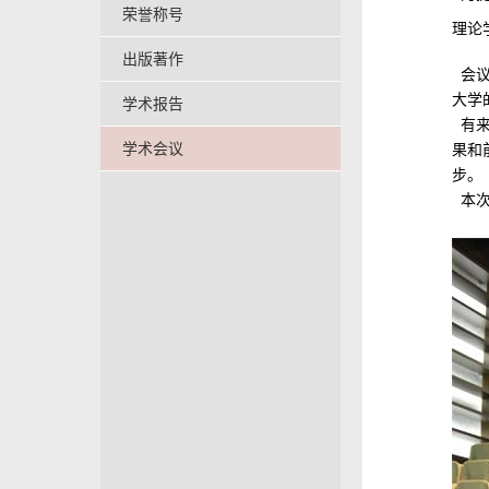
荣誉称号
理论
出版著作
会议
大学
学术报告
有来
学术会议
果和
步。
本次