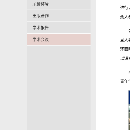
荣誉称号
进行
出版著作
余人
学术报告
学术会议
旦大
环面
以短
青年