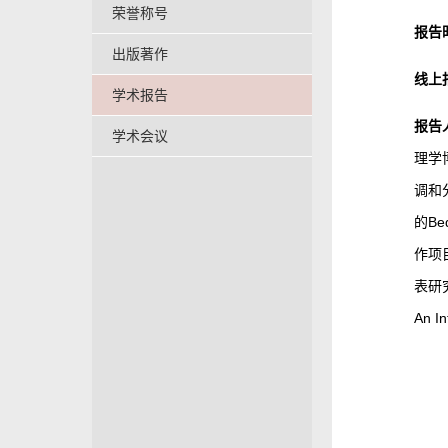
荣誉称号
报告
出版著作
线上
学术报告
报告
学术会议
理学
调和
的B
作项
表研究
An 