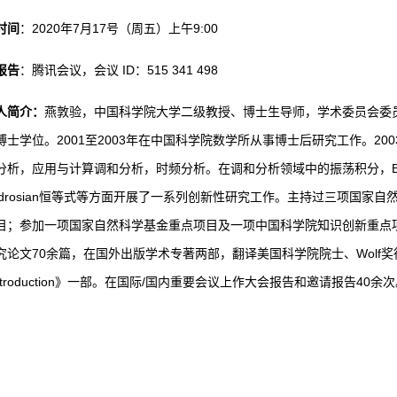
时间
：2020年7月17号（周五）上午9:00
报告
：腾讯会议，会议 ID：515 341 498
人简介：
燕敦验，中国科学院大学二级教授、博士生导师，学术委员会委员
博士学位。2001至2003年在中国科学院数学所从事博士后研究工作。2
分析，应用与计算调和分析，时频分析。在调和分析领域中的振荡积分，Bochn
edrosian恒等式等方面开展了一系列创新性研究工作。主持过三项国家
目；参加一项国家自然科学基金重点项目及一项中国科学院知识创新重点
论文70余篇，在国外出版学术专著两部，翻译美国科学院院士、Wolf奖得主E. M. S
Introduction》一部。在国际/国内重要会议上作大会报告和邀请报告40