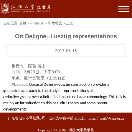
当前位置:
首页
>
科学研究
>
学术报告
> 正文
On Deligne--Lusztig representations
2017-03-15
报告人：陈哲 博士
时间：3月23日，下午3:00
地点：数学实验室（工北412）
Abstract:
Classical Deligne--Lusztig construction provides a
geometric approach
to the study of representations of
reductive groups over a finite field,
based on l-adic cohomology. This talk is
mainly an introduction to this
beautiful theory and some recent
developments.
广东省汕头市翠峰路5号，汕头大学数学系 515821，Email：math@stu.edu.cn
Copyright 2003-2023 汕头大学数学系