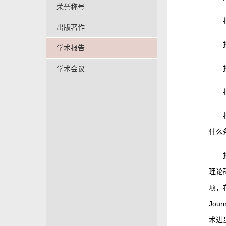
荣誉称号
出版著作
学术报告
学术会议
什么
理论
项，在国
Jou
术进