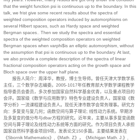
that the weight function psi is continuous up to the boundary. In this
talk, we frist give some recent results about the spectra of
weighted composition operators induced by automorphisms on
several Hilbert spaces, such as Hardy space and weighted
Bergman spaces.. Then we study the spectra and essential
spectra of the weighted composition operators on weighted
Bergman spaces when varphi$is an elliptic automorphism, without
the assumption that psi is continuous up to the boundary. At last,
we also provide a complete description of the spectra of linear
fractional composition operators acting on the growth space and
Bloch space over the upper half plane.
报告人简介：周泽华，教授，博士生导师。曾任天津大学数学系
主任，三个数学杂志编委。2005-1017年任教育部大学数学课程教学
指导委员会委员，多次参加国家自然科学基金优青，以及重点项目的
会评。国家级《数学与应用数学》特色专业建设负责人，国家级《数
学分析》一流课程建设负责人。现任天津市数学会常务理事。研究方
向：多复变与复几何；函数空间与算子理论; 线性动力系统。早期涉
及多复变的值分布与dbar方程的研究。近年来，主要从事多复变函数
空间与算子理论及线性动力系统等方面的研究。作为项目负责人承担
国家自然科学基金项目9项，发表论文150多篇。主要结果发表在
《Sbornik Mathematics》,《Math. Z》，《Michigan Math. J.》,