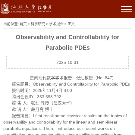
当前位置:
首页
>
科学研究
>
学术报告
> 正文
Observability and Controllability for
Parabolic PDEs
2025-10-31
走向现代数学学术报告 - 张灿教授（No. 847)
报告题目：Observability and Controllability for Parabolic PDEs
报告时间：2025年11月4日 8:00
腾讯会议ID：353 698 792
报 告 人：张灿 教授（武汉大学）
邀 请 人：段月亮 博士
报告摘要：I first recall some classical results on the topics of
observability and controllability for the linear and semi-linear
parabolic equations. Then, I introduce our recent works on
quantitative unique continuation, observability inequalities from