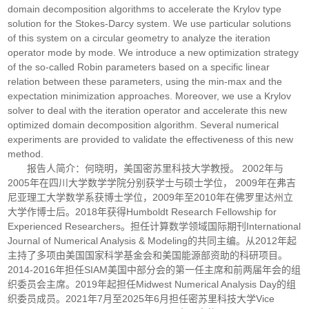
domain decomposition algorithms to accelerate the Krylov type
solution for the Stokes-Darcy system. We use particular solutions
of this system on a circular geometry to analyze the iteration
operator mode by mode. We introduce a new optimization strategy
of the so-called Robin parameters based on a specific linear
relation between these parameters, using the min-max and the
expectation minimization approaches. Moreover, we use a Krylov
solver to deal with the iteration operator and accelerate this new
optimized domain decomposition algorithm. Several numerical
experiments are provided to validate the effectiveness of this new
method.
报告人简介：何晓明，美国密苏里科技大学教授。 2002年与
2005年在四川大学数学学院分别获学士与硕士学位， 2009年在弗吉
尼亚理工大学数学系获博士学位，2009年至2010年在佛罗里达州立
大学作博士后。2018年获得Humboldt Research Fellowship for
Experienced Researchers。担任计算数学领域国际期刊International
Journal of Numerical Analysis & Modeling的共同主编。从2012年起
主持了多项由美国国家科学基金会和美国能源部资助的科研项目。
2014-2016年担任SIAM美国中部分会的第一任主席和前两届年会的组
织委员会主席。2019年起担任Midwest Numerical Analysis Day的组
织委员成员。2021年7月至2025年6月担任密苏里科技大学Vice