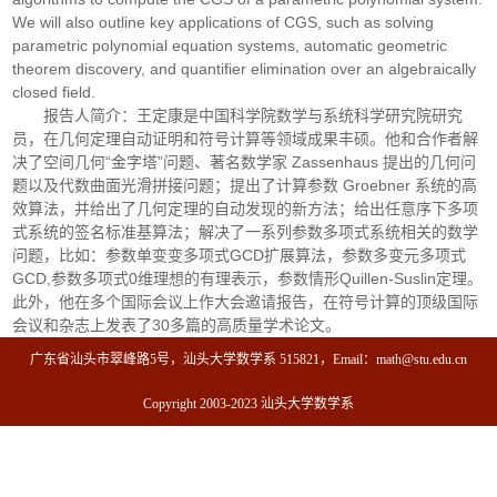
We will also outline key applications of CGS, such as solving
parametric polynomial equation systems, automatic geometric
theorem discovery, and quantifier elimination over an algebraically
closed field.
报告人简介：王定康是中国科学院数学与系统科学研究院研究
员，在几何定理自动证明和符号计算等领域成果丰硕。他和合作者解
决了空间几何“金字塔”问题、著名数学家 Zassenhaus 提出的几何问
题以及代数曲面光滑拼接问题；提出了计算参数 Groebner 系统的高
效算法，并给出了几何定理的自动发现的新方法；给出任意序下多项
式系统的签名标准基算法；解决了一系列参数多项式系统相关的数学
问题，比如：参数单变变多项式GCD扩展算法，参数多变元多项式
GCD,参数多项式0维理想的有理表示，参数情形Quillen-Suslin定理。
此外，他在多个国际会议上作大会邀请报告，在符号计算的顶级国际
会议和杂志上发表了30多篇的高质量学术论文。
广东省汕头市翠峰路5号，汕头大学数学系 515821，Email：math@stu.edu.cn
Copyright 2003-2023 汕头大学数学系