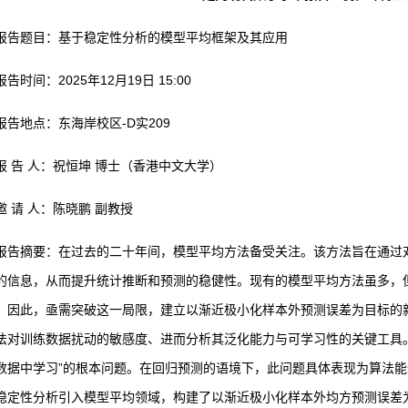
报告题目：基于稳定性分析的模型平均框架及其应用
报告时间：2025年12月19日 15:00
报告地点：东海岸校区-D实209
报 告 人：祝恒坤 博士（香港中文大学）
邀 请 人：陈晓鹏 副教授
报告摘要：在过去的二十年间，模型平均方法备受关注。该方法旨在通过
的信息，从而提升统计推断和预测的稳健性。现有的模型平均方法虽多，
。因此，亟需突破这一局限，建立以渐近极小化样本外预测误差为目标的
法对训练数据扰动的敏感度、进而分析其泛化能力与可学习性的关键工具
数据中学习”的根本问题。在回归预测的语境下，此问题具体表现为算法
稳定性分析引入模型平均领域，构建了以渐近极小化样本外均方预测误差