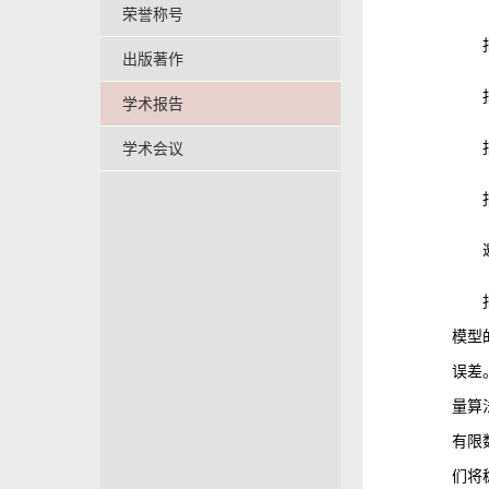
荣誉称号
出版著作
学术报告
学术会议
模型
误差
量算
有限
们将