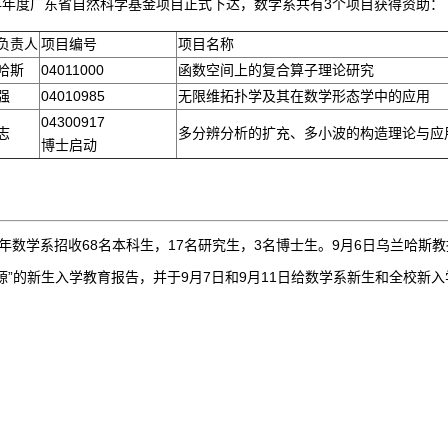
04年度广东省自然科学基金项目正式下达，数学系共有3个项目获得资助：
负责人
项目编号
项目名称
哈斯
04011000
函数空间上的复合算子理论研究
强
04010985
无限维拓扑学及其在数学形态学中的应用
04300917
志
多分辨分析的扩充、多小波的构造理论与应
博士启动
04年数学系招收68名本科生，17名研究生，3名博士生。9月6日乌兰哈
源”的新生入学教育报告，并于9月7日和9月11日给数学系新生和全校新