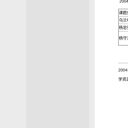
20
课题
乌兰
杨忠
杨守
20
学资