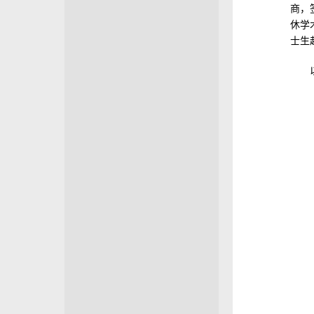
商，
休学
士生
以上