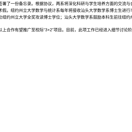
签署了一份备忘录。根据协议，两系将深化科研与学生培养方面的交流与
术假。纽约州立大学数学与统计系每年将接收汕头大学数学系博士生进行半
赴纽约州立大学全奖攻读博士学位；汕头大学数学系鼓励本科生前往纽约
合作有望推广至校际“3+2”项目。目前，此项工作已经进入细节讨论阶