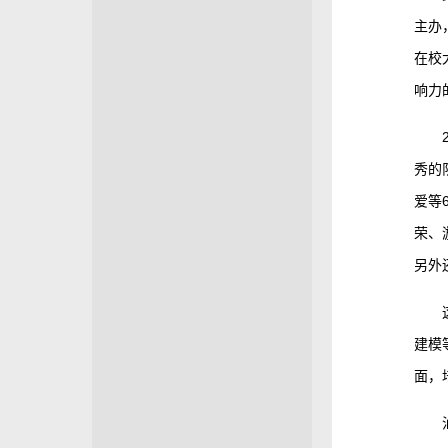
主办
在校
响力
秀的
爱等
荣、
另外还
建模
面，