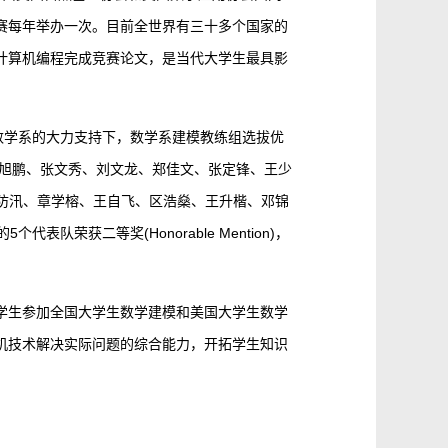
赛每年举办一次。目前全世界有三十多个国家的
计算机编程完成竞赛论文，是当代大学生最具影
在数学系的大力支持下，数学系建模教练组选拔优
麦旭鹏、张文秀、刘文龙、郑佳文、张定锋、王少
蕾、吴防汛、章学榕、王自飞、区浩燊、王升楷、邓锦
荣获二等奖(Honorable Mention)，
学生参加全国大学生数学建模和美国大学生数学
机技术解决实际问题的综合能力，开拓学生知识