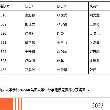
控制号
队员1
队员2
队员3
8518
麦旭鹏
张文秀
刘文龙
8509
郑佳文
张定锋
王少爱
8520
徐迎轩
巴蕾
吴防汛
8521
章学榕
王自飞
区浩燊
8522
王升楷
邓锦荣
游吉聪
8523
卢雨彤
蓝草
梁迅业
8485
郑孝洲
代青草
张伟
汕头大学参加2023年美国大学生数学建模竞赛部分获奖证书