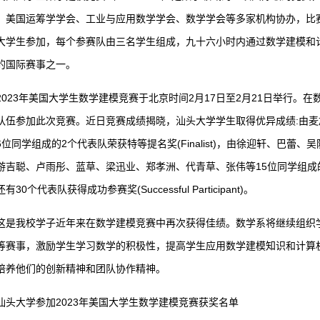
，美国运筹学学会、工业与应用数学学会、数学学会等多家机构协办，比
大学生参加，每个参赛队由三名学生组成，九十六小时内通过数学建模和
的国际赛事之一。
2023年美国大学生数学建模竞赛于北京时间2月17日至2月21日举行。
队伍参加此次竞赛。近日竞赛成绩揭晓，汕头大学学生取得优异成绩:由
6位同学组成的2个代表队荣获特等提名奖(Finalist)，由徐迎轩、巴
游吉聪、卢雨彤、蓝草、梁迅业、郑孝洲、代青草、张伟等15位同学组成的5个代表队
有30个代表队获得成功参赛奖(Successful Participant)。
这是我校学子近年来在数学建模竞赛中再次获得佳绩。数学系将继续组织
等赛事，激励学生学习数学的积极性，提高学生应用数学建模知识和计算
培养他们的创新精神和团队协作精神。
汕头大学参加2023年美国大学生数学建模竞赛获奖名单