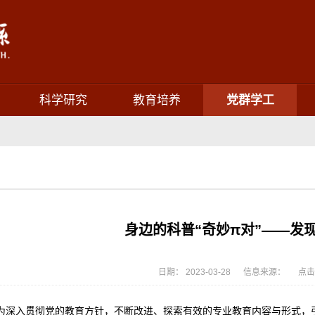
科学研究
教育培养
党群学工
身边的科普“奇妙π对”——发
日期： 2023-03-28 信息来源： 点击
为深入贯彻党的教育方针，不断改进、探索有效的专业教育内容与形式，引