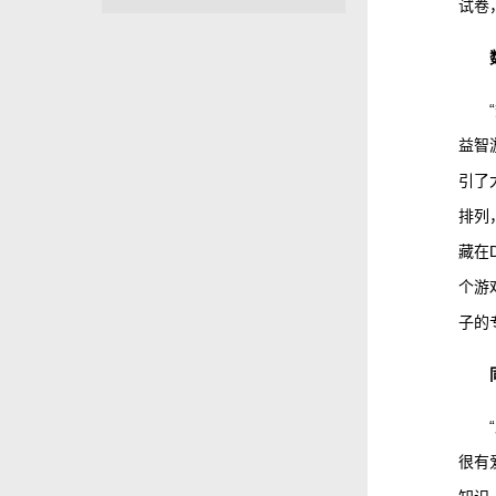
试卷
益智
引了
排列
藏在
个游
子的
很有