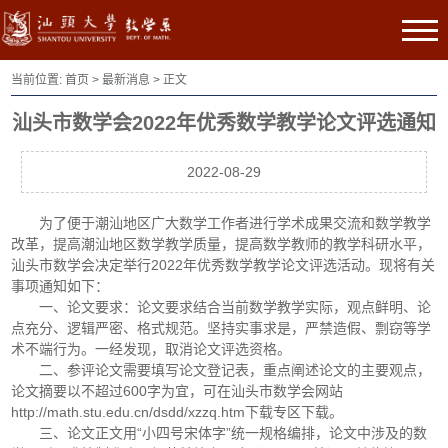
当前位置:
首页
>
最新消息
> 正文
汕头市数学会2022年优秀数学教学论文评选通知
2022-08-29
为了便于潮汕地区广大数学工作者进行学术成果交流和数学教学
改革，提高潮汕地区数学教学质量，提高数学教师的教学科研水平，
汕头市数学会决定举行2022年优秀数学教学论文评选活动。现将有关
事项通知如下：
一、论文要求：论文要求结合当前数学教学实际，观点鲜明、论
点充分、逻辑严密、格式规范。坚持实事求是，严禁造假、剽窃等学
术不端行为。一经发现，取消论文评选资格。
二、参评论文需要填写论文登记表，重点阐述论文的主要观点，
论文摘要以不超过600字为宜，可在汕头市数学会网站
http://math.stu.edu.cn/dsdd/xzzq.htm下载专区下载。
三、论文正文用“小四号宋体字”统一规格编排，论文中涉及的数