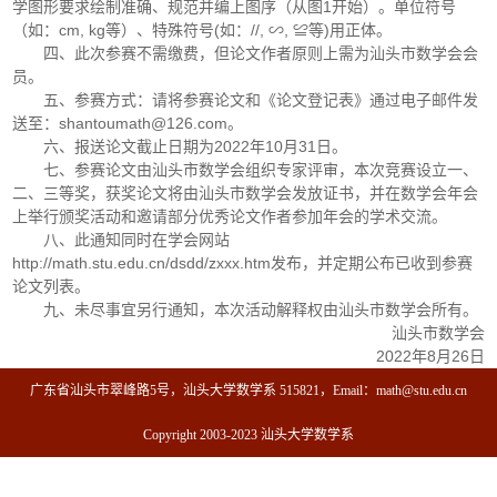
学图形要求绘制准确、规范并编上图序（从图1开始）。单位符号
（如：cm, kg等）、特殊符号(如：//, ∽, ≌等)用正体。
四、此次参赛不需缴费，但论文作者原则上需为汕头市数学会会
员。
五、参赛方式：请将参赛论文和《论文登记表》通过电子邮件发
送至：shantoumath@126.com。
六、报送论文截止日期为2022年10月31日。
七、参赛论文由汕头市数学会组织专家评审，本次竞赛设立一、
二、三等奖，获奖论文将由汕头市数学会发放证书，并在数学会年会
上举行颁奖活动和邀请部分优秀论文作者参加年会的学术交流。
八、此通知同时在学会网站
http://math.stu.edu.cn/dsdd/zxxx.htm发布，并定期公布已收到参赛
论文列表。
九、未尽事宜另行通知，本次活动解释权由汕头市数学会所有。
汕头市数学会
2022年8月26日
广东省汕头市翠峰路5号，汕头大学数学系 515821，Email：math@stu.edu.cn
Copyright 2003-2023 汕头大学数学系