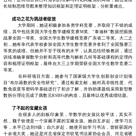
长绘制思维导图来整理知识框架和定理证明框架，分析重难点。
成功之花为挑战者绽放
大学期间，她还积极参加各类学科竞赛，并取得了不错的成
绩，其中包括美国大学生数学建模竞赛
M
奖、“泰迪杯”数据挖掘挑
战赛全国一等奖、全国大学生数学建模竞赛广东省二等奖。大二之
初，她有幸代表学校参加全国大学生数学竞赛并拿到了全国预赛三
等奖的成绩。但她并不甘于现有的水平，认真总结经验教训，通过
训练准确掌握数学分析和高等代数与解析几何等基础课程的定理内
容和梳理证明框架，最终在大三上学期荣获全国大学生数学竞赛二
等奖。
在科研项目方面，她参与了国家级大学生创新创业计划项
目“布尔函数的安全性研究”。通过检索文献，她对高非线性度、代
数免疫度等密码学基础进行了初步了解，并协助课题组采用新型整
数拆分理论完成了偶数元
RSBFs
的构造，且最终以优秀成绩结题。
了不起的宝藏女孩
在很多人的刻板印象里，学数学的女孩比较平淡，其实不
然，魏子钦便是一个深藏不露的宝藏女孩。她自五岁起，便学习古
筝，水平已达到
9
级；自六岁起，她便开始学习书法，曾斩获国内
十余项大奖，她还是河北省保定市软笔书法家协会会员、河北省硬