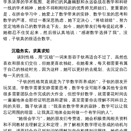
学系浓厚的学术氛围、老师们的风趣幽默和永远奋战在教学和科研
一线的学术精神，她舍不得刚刚结识的优秀师兄师姐们。更重要的
是，在拼命学习中，她爱上了数学带来的安静、数学引发的思考和
数学的严谨。经过一番深思熟虑，她下定决心，“将错就错”，努力
坚定地将自己的数学路走下去。如今，她的挚友们每每提起此事，
她都忍不住笑起来，然后很认真地说：“感谢数学选择了我”。没
错，子钦真的很适合数学。
沉稳务实，求真求知
谈到性格，用“沉稳”一词来形容子钦再适合不过了。虽然也
喜欢和朋友们交往，但她更喜欢独处。在她看来，每天都需要有属
于自己的独处时光，因为这样，她可以更好的去规划、去沉淀自己
每一天的生活。
“子钦的性格简直就是为了学数学而养成的”，子钦的朋友开
玩笑道。学数学需要安静需要思考，数学专业可能不像其他专业有
很多需要团队合作完成的大作业，但想学好数学，就需要花时间去
一遍遍地体会那些证明思路和逻辑，甚至需要你去理解不同科目之
间的关联。魏子钦谈道：“我喜欢数学带来的寂静，数学可以让我
忘记周围的喧嚣，让我真正地体会如何做一个有学问的人”。
“她很会学习”，她的朋友们夸赞道。她会积极查阅相关资料
和不同教材去理解定义和定理，并了解相关数学理论形成的动机与
过程，进而结合自己对知识的理解与内化构建知识网络，她也会擅