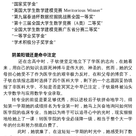
“国家奖学金”
“美国大学生数学建模竞赛
Meritorious Winner
”
“第九届泰迪杯数据挖掘挑战赛全国一等奖”
“第十三届全国大学生数学竞赛（
A
类）二等奖”
“全国大学生数学建模竞赛广东省分赛二等奖”
“一等学业奖学金”
“学术积极分子奖学金”
阴差阳错还是命中注定
还在念高中时，子钦便坚定地立下了学医的志向，在她看
来，用自己的知识去跟死神搏斗是伟大的、神圣的。然而，她的父
母担心她受不了作为医学生的艰辛极力反对。在和父母的博弈下，
子钦在填报志愿时选择了四个医科大学，剩下的一个志愿因妥协填
报了非医科大学。不知是否是冥冥之中早已注定，子钦最终被汕头
大学数学与应用数学专业录取。
转专业的前提是要足够优秀，所以进校后子钦拼命地学习。得
知第一学期她的成绩排名为专业第一时，她马上兴奋地询问如何转
医学院的临床专业。当她以为终于可以追寻心中的光时，现实狠狠
地给她上了一课：转医学院的专业必须降一级，相当于整个大一学
年的付出和努力彻底白费了。
此时，她犹豫了。在这短短一学期的时光中，她感受到了数