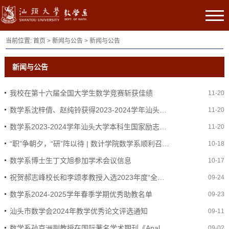
当前位置:
首页
>
新闻与公告
>
新闻与公告
新闻与公告
我校在第十六届全国大学生数学竞赛斩获佳绩
11-20
数学系沈梓倩、赵纯铃获得2023-2024学年汕头大学本科生国家奖学金
11-20
数学系2023-2024学年汕头大学本科生国家励志奖学金获奖名单
11-20
“职”争朝夕，“研”阵以待 | 数计学院数学系顺利召开2025届毕业生就业考研动员大会
10-18
数学系博士生丁文旭参加学术会议信息
10-17
祝贺郝志峰校长和李颂孝教授入选2023年度“全球前2%顶尖科学家榜单”
09-24
数学系2024-2025学年春季学期优秀助教名单
09-23
汕头市数学会2024年教学优秀论文评选通知
09-11
数学系孙京洲副教授在国际著名学术期刊《Analysis & PDE》发表研究论文
09-02