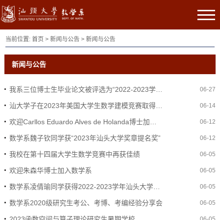
当前位置:
首页
>
新闻与公告
>
新闻与公告
新闻与公告
我系三位博士生毕业论文被评选为“2022-2023学年度汕头大学优秀博士学位论文”
06-27
​汕大学子在2023年美国大学生数学建模竞赛取得优异成绩
06-14
欢迎Carllos Eduardo Alves de Holanda博士加入数学系博士后流动站
06-12
数学系魏子钦同学获“2023年汕头大学奖章提名奖”
06-12
我校在第十四届大学生数学竞赛中再获佳绩
06-05
欢迎朱森华博士加入数学系
06-05
数学系凌倩瑜同学获得2022-2023学年汕头大学企业及个人捐助奖学金
06-05
数学系2020级研究生考公、考博、考编经验分享会
06-05
2023函数空间与算子理论研究生暑期学校
06-05