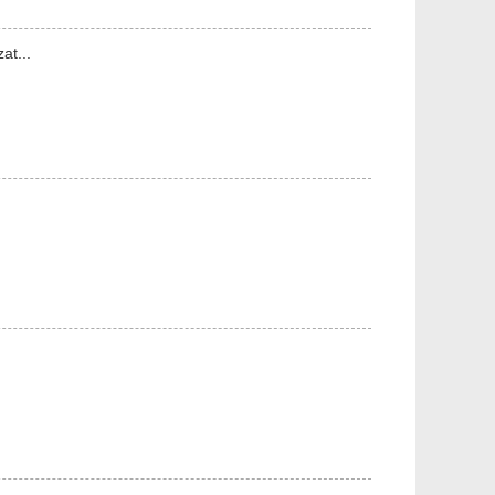
at...